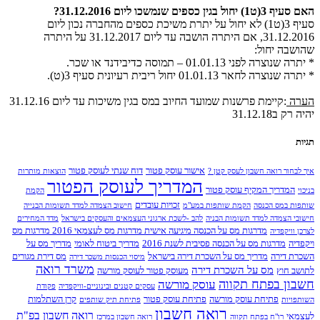
האם סעיף 3(ט1) יחול בגין כספים שנמשכו ליום 31.12.2016?
סעיף 3(ט1) לא יחול על יתרת משיכת כספים מהחברה נכון ליום
31.12.2016, אם היתרה הושבה עד ליום 31.12.2017 על היתרה
שהושבה יחול:
* יתרה שנוצרה לפני 01.01.13 – תמוסה כדיבידנד או שכר.
* יתרה שנוצרה לחאר 01.01.13 יחול ריבית רעיונית סעיף 3(ט).
הערה
:קיימת פרשנות שמועד החיוב במס בגין משיכות עד ליום 31.12.16
יהיה רק ב31.12.18
תגיות
אישור עוסק פטור
דוח שנתי לעוסק פטור
איך לבחור רואה חשבון לעסק קטן ?
הוצאות מותרות
המדריך לעוסק הפטור
המדריך המקיף עוסק פטור
בניכוי
הקמת
זכויות עובדים
שותפות במס הכנסה
הקמת שותפות במע"מ
חישוב הצמדה למדד תשומות הבנייה
חישובי הצמדה למדד תשומות הבניה
להב -לשכת ארגוני העצמאים והעסקים בישראל
מדד המחירים
מדרגות מס על הכנסה מיגיעה אישית מדרגות מס לעצמאי 2016 מדרגות מס
לצרכן וויקפדיה
ויקפדיה
מדרגות מס על הכנסה פסיבית לשנת 2016
מדריך ביטוח לאומי
מדריך מס על
השכרת דירה
מדריך מס על השכרת דירה בישראל
מס דירת מגורים
מיסוי הכנסות משכר דירה
משרד רואה
מס על השכרת דירה
לתושב חוץ
מעוסק פטור לעוסק מורשה
חשבון בפתח תקווה
עוסק מורשה
עסקים קטנים ובינוניים-וויקפדיה
פקודת
פתיחת עוסק מורשה
פתיחת עוסק פטור
קרן השתלמות
השותפויות
פתיחת תיק שותפים
רואה חשבון
רואה חשבון בפ"ת
לעצמאי
רו"ח בפתח תקווה
רואה חשבון במרכז