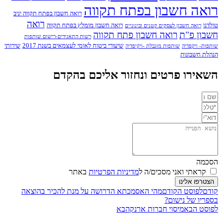
רואה חשבון בפתח תקווה
רואה חשבון בפתח תקווה יניב
רואה
טולדנו
רואה חשבון מומלץ בפתח תקווה
רואה חשבון לעסקים קטנים ובינוניים
חשבון פ"ת
רואה חשבון פתח תקווה
רשות התאגידים-רישום שותפות
שיעורי ביטוח לאומי לעצמאים בשנת 2017
שירותי
שותפות- ויקפדיה
שותפות מוגבלת -ויקיפדיה
הנהלת חשבונות
השאירו פרטים ונחזור אליכם בהקדם
הסכמה
קראתי ואני מסכים/ה ל
מדיניות הפרטיות
באתר
הצטרפו אלינו
קודם
לפוסט הקודם
מהי האסמכתא הדרושה על מנת להכיר בהוצאה
בספריו של נישום?
לפוסט הבא
מיסוי חברות ארנק
הבא