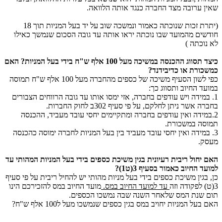
שאין ערובה מצד החברה כנגד אותה הלוואה.
(יתרת זכות שנוכתה כאמור ונמשכה שוב על יד בעל המניות תוך 18
חודשים מהמועד שבו נוכתה יראו אותה עד גובה הסכום שנמשך כאילו
לא נוכתה )
כיצד תסווג ההכנסה במשיכה מעל 100 אלף ש"ח בידי בעל המניות? האם
כמשכורת או כדיבידנד?
כפי לשון הסעיף משיכה של כספים מהחברה מעל 100 אלף ש"ח תמוסה
במועד החיוב ותסווג כך:
1. במידה ויש עודפים בחברה, אזי ימסו אותו עד גובה הרווחים הצבורים
בחברה אשר ניתן לחלקם, על פי סעיף 302ב לחוק החברות.
2.במידה ואין עודפים בחברה ומתקיימים יחסי עובד מעביד, ההכנסה
תמוסה במשכורת.
3. במידה ואין יחסי עובד מעביד בין בעל המניות לחברה ימוסה כהכנסה
מעסק.
האם יחול ריבית רעיונית בגין משיכת כספים בידי בעל המניות המהותי עד
למועד החיוב כאמור בסעיף 3(ט1)?
כן, בגין משיכת כספים בידי בעל מניות מהותי יש להחיל ריבית על פי סעיף
3(ט) לפקודה וזה
עד למועד החיוב במס.
מועד החיוב במס להזכירכם הינו
תום שנת המס שלאחר השנה שבה נמשכו הכספים.
האם בעל המניות יחויב במס בגין כספים שנמשכו מעל ל100 אלף ש"ח?