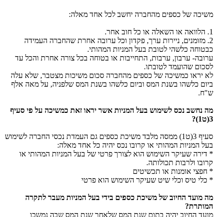
משיכה של כספים מהחברה יחשב לכל אחד מאלה:
1. הלוואה או השאלה או כל חוב אחר.
2. מזומנים, ניירות ערך, פקדון וכל ערובה אחרת שהחברה העמידה
כבטוחה כלשהי לטובת בעל המניות המהותי.
ערובה- ערבון, ערבות, התחייבות או בטוחה בכל צורה אחרת והכל עד
לסכום שהועמד לטובתו.
לא יראו כמשיכה של כספים מהחברה סכום משיכות מצטבר, שלא עלה
ביום כלשהו בשנת המס וביום כלשהו בשנת המס שלפניה, על מאה אלף
ש"ח.
מה נחשב נכס לשימוש בעל המניות אשר יראו זאת כמשיכה על פי סעיף
3(ט1)?
סעיף 3(ט1) ממסה מלבד משיכת כספים גם העמדת נכסי החברה לשימוש
בעל המניות המהותי או קרובו נכס יהיה כל אחד מאלה:
* דירה שעיקר השימוש הוא לצורך פרטי של בעל המניות המהותי או
קרובו ולרבות תכולותה.
* חפצי אומנות או תכשיטים
* כלי טיס וכלי שיט שעיקר השימוש הוא פרטי
מה מועד החיוב של משיכת כספים בידי בעל המניות מעבר לתקרה
המותרת?
מועד החיוב יהיה בתום שנת המס שלאחר שנת המס שבה נמשכו