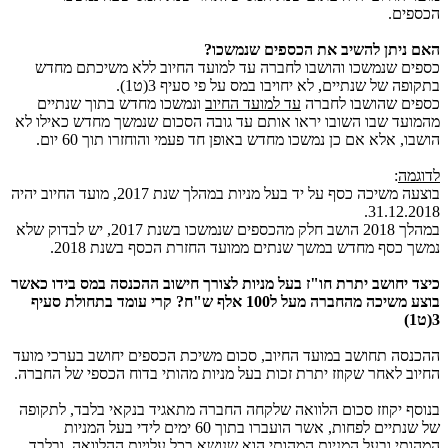
הכספים.
האם ניתן להשיב את הכספים שנמשכו?
כספים שנמשכו והושבו לחברה עד למועד החיוב ללא משיכתם מחדש
בתקופה של שנתיים, לא יחויבו במס על פי סעיף 3(ט1).
כספים שהושבו לחברה
עד למועד החיוב
ונמשכו מחדש בתוך שנתיים
מהמועד שבו השובו יראו אותם עד גובה הסכום שנמשך מחדש כאילו לא
הושבו, אלא אם כן נמשכו מחדש באופן חד פעמי והוחזרו תוך 60 יום.
לדוגמה
:
בוצעה משיכה כסף על יד בעל מניות במהלך שנת 2017, מועד החיוב יהיה
31.12.2018.
במהלך 2018 הושב חלק מהכספים שנמשכו בשנת 2017, יש לבדוק שלא
נמשך כסף מחדש במשך שנתים ממועד החזרת הכסף בשנת 2018.
כיצד יחושב יתרת חו"ז בעל מניות לצורך חישוב ההכנסה במס בידו כאשר
בוצע משיכה מהחברה מעל ל100 אלף ש"ח? קרי עומד בתחולת סעיף
3(ט1)
ההכנסה תחושב במועד החיוב, סכום משיכת הכספים יחושב בערכי מועד
החיוב לאחר שקוזז יתרת זכות בעל מניות מהותי בדוח הכספי של החברה.
בנוסף יקוזז סכום הלוואה שלקחה החברה מתאגיד בנקאי בלבד, לתקופה
של שנתיים לפחות, אשר הועברו בתוך 60 ימים לידי בעל המניות
המהותי,ובעל המניות המהותי הוא שנושא בכל עלויות ההלוואה, ובלבד