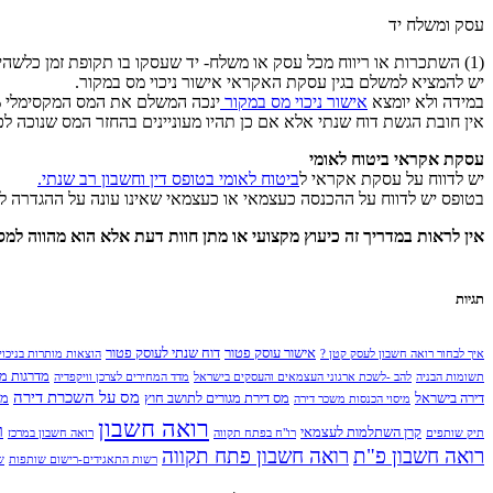
עסק ומשלח יד
(1) השתכרות או ריווח מכל עסק או משלח- יד שעסקו בו תקופת זמן כלשהי, או
יש להמציא למשלם בגין עסקת האקראי אישור ניכוי מס במקור.
במידה ולא יומצא
אישור ניכוי מס במקור
ינכה המשלם את המס המקסימלי 48%.
אין חובת הגשת דוח שנתי אלא אם כן תהיו מעוניינים בהחזר המס שנוכה לכ
עסקת אקראי ביטוח לאומי
​יש לדווח על עסקת אקראי ל
ביטוח לאומי בטופס דין וחשבון רב שנתי.
בטופס יש לדווח על ההכנסה כעצמאי או כעצמאי שאינו עונה על ההגדרה לצו
אין לראות במדריך זה כיעוץ מקצועי או מתן חוות דעת אלא הוא מהווה למס
תגיות
אישור עוסק פטור
דוח שנתי לעוסק פטור
איך לבחור רואה חשבון לעסק קטן ?
הוצאות מותרות בניכוי
מדרגות מס על
תשומות הבניה
להב -לשכת ארגוני העצמאים והעסקים בישראל
מדד המחירים לצרכן וויקפדיה
מס על השכרת דירה
דירה בישראל
מס דירת מגורים לתושב חוץ
מע
מיסוי הכנסות משכר דירה
רואה חשבון
ר
קרן השתלמות לעצמאי
תיק שותפים
רו"ח בפתח תקווה
רואה חשבון במרכז
רואה חשבון פ"ת
רואה חשבון פתח תקווה
רשות התאגידים-רישום שותפות
ש