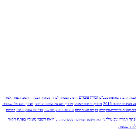
זכויות עובדים
כנסה
הקמת שותפות במע"מ
חישוב הצמדה למדד תשומות הבנייה
חישובי הצמדה למדד
פסיבית לשנת 2016
מדריך ביטוח לאומי
מדריך מס על השכרת דירה
מדריך מס על השכרת
פתיחת עוסק מורשה
פתיחת עוסק פטור
ם קטנים ובינוניים-וויקפדיה
פקודת השותפויות
פתיחת
תח תקווה יניב טולדנו
רואה חשבון מומלץ בפתח תקווה
רואה חשבון לעסקים קטנים ובינוניים
לת חשבונות