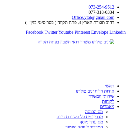
דלג
073-254-9512
לתוכן
077-318-0334
Office.ytol@gmail.com
רחוב תוצרת הארץ 3, פתח תקווה ( בסר סיטי בנין T)
Facebook
Twitter
Youtube
Pinterest
Envelope
Linkedin
ראשי
אודות רו"ח יניב טולדנו
שירותי המשרד
לקוחות
מאמרים
מס הכנסה
מדריך מס על השכרת דירה
מס ערך מוסף
המדריך לעוסק הפטור