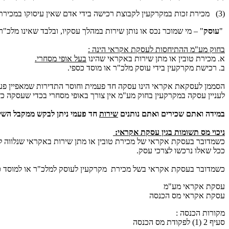
(3) מכירת זכות במקרקעין לקבוצת רכישה בידי אדם שאין עיסוקו במכירת מקרקעין; לעניין זה, "זכות במקרקעין" ו"קבוצת רכישה" – כהגדרתן בחוק מיסוי מקרקעין (שבח ורכישה), התשכ"ג-1963;
"
עוסק
" – מי שמוכר נכס או נותן שירות במהלך עסקיו, ובלבד שאינו מלכ"ר 
בחוק מע"מ ההתיחסות לעסקת אקראי הינה :
א. מכירת טובין או מתן שירות באקראי שהינו
בעל אופי מסחרי.
ב. רכישת מקרקעין בידי עוסק מלכ"ר או מוסד כספי.
הסממן לעסקאת אקראי הינו עסקה חד פעמית וחוסר התדירות שמאפיין פע
לעניין עסקה במקרקעין בחוק מע"מ אין צורך באופי מסחרי בכדי שעסקה כ
במידה ואתם שכירים ואתם נותנים
שירות
חד פעמי ניתן לבקש ממקבל השירו
ניכוי מס תשומות בגין עסקת אקראי:
כשמדובר בעסקת אקראי של מכירת טובין או מתן שירות באקראי שנלווה 
ככל שאלו נרכשו לצרכי עסק.
כשמדובר בעסקת אקראי בשל מכירת מקרקעין לעוסק למלכ"ר או למוסד כספ
עסקת אקראי מע"מ
עסקת אקראי מס הכנסה
מקורות הכנסה :
סעיף 2 (1) לפקודת מס הכנסה