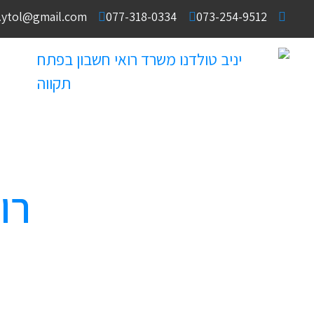
e.ytol@gmail.com
077-318-0334
073-254-9512
רו