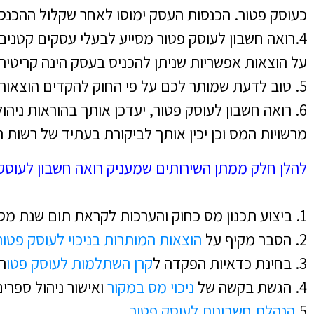
כעוסק פטור. הכנסות העסק ימוסו לאחר שקלול ההכנס
4.רואה חשבון לעוסק פטור מסייע לבעלי עסקים קטני
על הוצאות אפשריות שניתן להכניס בעסק הינה קריטית 
5. טוב לדעת שמותר לכם על פי החוק להקדים הוצאות עסקיות ולאחר הכנסות על מנת לחסוך במס.
6. רואה חשבון לעוסק פטור, יעדכן אותך בהוראות ניהו
מרשויות המס וכן יכין אותך לביקורת בעתיד של רשות 
להלן חלק ממתן השירותים שמעניק רואה חשבון לעוסק פ
1. ביצוע תכנון מס כחוק והערכות לקראת תום שנת מס.
2. הסבר מקיף על
הוצאות המותרות בניכוי לעוסק פטור
3. בחינת כדאיות הפקדה ל
קרן השתלמות לעוסק פטו
ר
4. הגשת בקשה של
ניכוי מס במקור
ואישור ניהול ספרי
5.
הנהלת חשבונות לעוסק פטור.