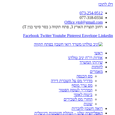
דלג לתוכן
073-254-9512
077-318-0334
Office.ytol@gmail.com
רחוב תוצרת הארץ 3, פתח תקווה ( בסר סיטי בנין T)
Facebook
Twitter
Youtube
Pinterest
Envelope
Linkedin
ראשי
אודות רו"ח יניב טולדנו
שירותי המשרד
לקוחות
מאמרים
מס הכנסה
מדריך מס על השכרת דירה
מס ערך מוסף
המדריך לעוסק הפטור
ביטוח לאומי
החזרי מס לשכירים
שונות
רואה חשבון לחברות
האפליקציה שלנו – הנהלת חשבונות דיגיטלית