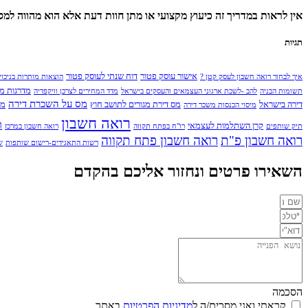
אין לראות במדריך זה כיעוץ מקצועי או מתן חוות דעת אלא הוא מהווה למס
תגיות
אישור עוסק פטור
דוח שנתי לעוסק פטור
איך לבחור רואה חשבון לעסק קטן ?
הוצאות מותרות בניכוי
מדרגות מס על
תשומות הבניה
להב -לשכת ארגוני העצמאים והעסקים בישראל
מדד המחירים לצרכן וויקפדיה
מס על השכרת דירה
דירה בישראל
מס דירת מגורים לתושב חוץ
מע
מיסוי הכנסות משכר דירה
רואה חשבון
ר
קרן השתלמות לעצמאי
תיק שותפים
רו"ח בפתח תקווה
רואה חשבון במרכז
רואה חשבון פ"ת
רואה חשבון פתח תקווה
רשות התאגידים-רישום שותפות
ש
השאירו פרטים ונחזור אליכם בהקדם
הסכמה
קראתי ואני מסכים/ה ל
מדיניות הפרטיות
באתר