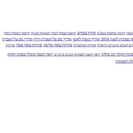
זכויות עובדים
כנסה
הקמת שותפות במע"מ
חישוב הצמדה למדד תשומות הבנייה
חישובי הצמדה למדד
פסיבית לשנת 2016
מדריך ביטוח לאומי
מדריך מס על השכרת דירה
מדריך מס על השכרת
פתיחת עוסק מורשה
פתיחת עוסק פטור
ם קטנים ובינוניים-וויקפדיה
פקודת השותפויות
פתיחת
תח תקווה יניב טולדנו
רואה חשבון מומלץ בפתח תקווה
רואה חשבון לעסקים קטנים ובינוניים
לת חשבונות