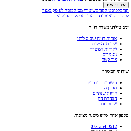
הצטרפו אלינו
קודם
לפוסט הקודם
שיעורי מס הכנסה לעוסק פטור
לפוסט הבא
עבודה מהבית עוסק פטור
הבא
יניב טולדנו משרד רו"ח
אודות רו"ח יניב טולדנו
שירותי המשרד
לקוחות המשרד
מאמרים
צור קשר
שירותי המשרד
חישובים מורכבים
תכנון מס
דוחות שנתיים
הצהרת הון
שותפויות
טלפון אחד אלינו משנה מציאות
073-254-9512