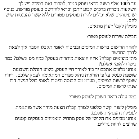
עד כ100 אלף בשנה כדאי עוסק פטור, למרות זאת במידה ויש לך
השקעות ניכרות ברכוש קבוע ייתכן וכדאי להירשם כעוסק מורשה. בנוסף
יש עיסוקים שלא יכולים להיות עוסקים פטורים ללא קשר להכנסות שיש
להם.
מומלץ לקבל ייעוץ מתאים.
חבילת שירות לעוסק פטור?
לאחר הרישום ברשות המיסים ובביטוח לאומי תקבלו הסבר איך לצאת
לדרך החדשה.
מתי מוציאים קבלה? איזה הוצאות מותרות בעסק? כמה מס אשלם? כמה
ביטוח לאומי אשלם?
אנחנו מלווים אתכם יד ביד לאורך חיי העסק, ביצוע הנהלת חשבונות
שוטפת לעסק על פי הוראות ניהול ספרים המתאימה לעסק שלכם, דיווח
שוטף לרשות המיסים, מע"מ מס הכנסה וביטוח לאומי כולל הגשת דוח
שנתי לרשות המיסים.
כמה עולה רואה חשבון לעוסק פטור?
מומלץ ליצור קשר טלפוני לצורך קבלת הצעת מחיר אשר מותאמת
לפעילות העסקית שלכם.
אנחנו מבינים את הקושי של עסק מתחיל ומאמינים בעסקים קטנים
שרוצים להיות גדולים.