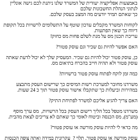
באמצעות אפליקציה יעודית של המשרד שלנו ניתנת לכם גישה אונליין
לנתוני הנהלת החשבונות שלכם
כך שאתם תמיד יודעים מה המצב בעסק שלכם.
לקוחות המשרד מקבלים עדכון שוטף על התשלומים לרשויות בכל תקופת
דיווח כך שאין הפתעות.
עריכת תכנון מס על מנת לשלם פחות מס כחוק!
האם אפשר להיות גם שכיר וגם עוסק פטור?
כן, עוסק פטור יכול להיות גם שכיר. המעסיק שלך לא יכול לדעת שאתה
עוסק פטור ולא תהיה חייב בהכרח בתיאום מס.
כמה זמן לוקח לפתוח עוסק פטור ברשויות?
משרדנו מחובר למערכת רשות המיסים כך שרישום העסק מתבצע
במהירות וביעלות כך שתקבלו אישור עוסק פטור תוך כ 24 שעות.
האם צריך להגיע אליכם למשרד לפתיחת התיק?
משרדנו מטפל בכל הליך רישום העסק בכל הרשויות, מס ערך מוסף
(מע"מ), מס הכנסה וביטוח לאומי כך שאתם לא צריכים לצאת מהבית.
מה כדאי לי להיות עוסק מורשה או עוסק פטור?
עוסק מורשה או עוסק פטור, תלוי ? עקרונית במידה ואתה צופה הכנסות