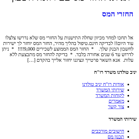
חזרי המס
ל תחכו למחר מכיוון שחלה התישנות על החזרי מס שלא נדרשו צלצלו
וד היום!! לבדיקה חינם.טיפול בהליך מהיר, החזר המס יוחזר לך ישירות
לחשבון הבנק שלך. * החזר המס הממוצע לשכירים 9,000!!!! * ניתן
לדרוש עד 6 שנים אחורה בלבד. * בדיקה להחזר מס מתבצעת ללא
לות. אנא השאר פרטייך ונציגנו יחזור אלייך בהקדם […]
ב טולדנו משרד רו"ח
אודות רו"ח יניב טולדנו
שירותי המשרד
לקוחות המשרד
מאמרים
צור קשר
רותי המשרד
חישובים מורכבים
תכנון מס