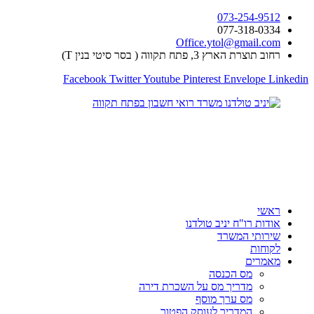
דלג
073-254-9512
לתוכן
077-318-0334
Office.ytol@gmail.com
רחוב תוצרת הארץ 3, פתח תקווה ( בסר סיטי בנין T)
Facebook
Twitter
Youtube
Pinterest
Envelope
Linkedin
ראשי
אודות רו"ח יניב טולדנו
שירותי המשרד
לקוחות
מאמרים
מס הכנסה
מדריך מס על השכרת דירה
מס ערך מוסף
המדריך לעוסק הפטור